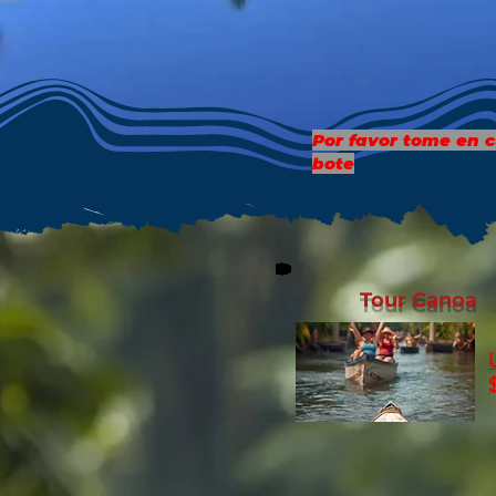
Por favor tome en c
bote
Tour Canoa