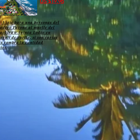
US $19.96
:
Viaje para una personas del
adero Pavona al muelle del
achira o Aninga Lodge en
ero y de vuelta, si son varias
as compra la cantidad
ios.