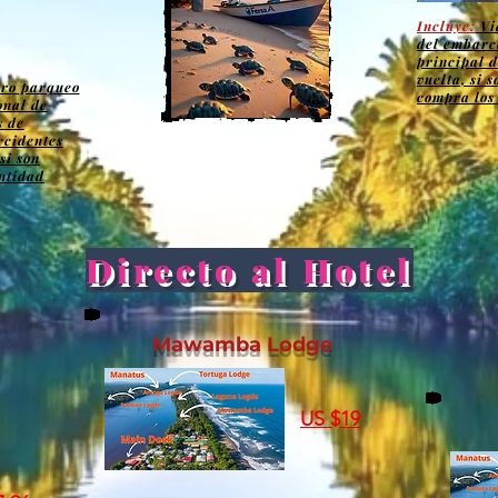
Incluye:
Vi
del embarc
principal d
vuelta, si 
tro parqueo
compra los 
onal de
s de
ccidentes
si son
ntidad
Directo al Hotel
Mawamba Lodge
US $19