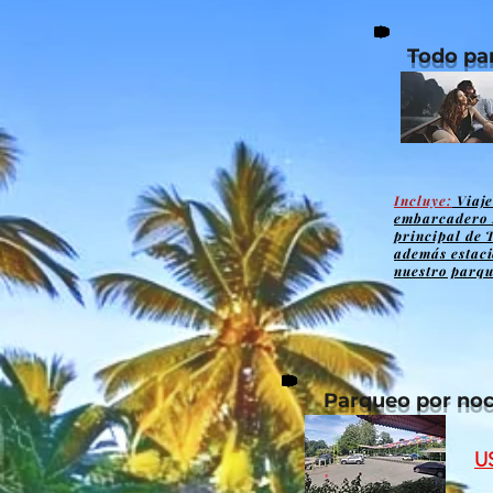
Todo pa
Incluye:
Viaje
embarcadero 
principal de 
además estaci
nuestro parqu
Parqueo por no
U