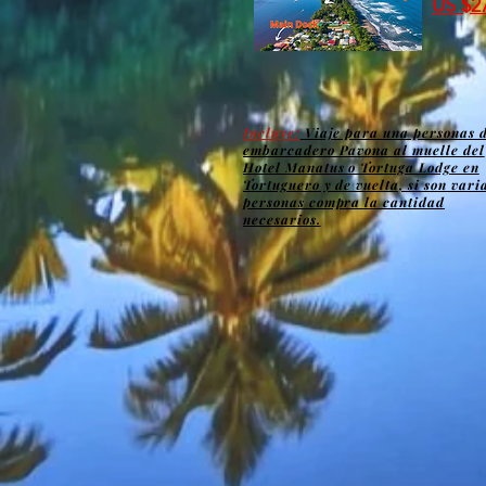
US $2
Incluye:
Viaje para una personas d
embarcadero Pavona al muelle del
Hotel Manatus o Tortuga Lodge en
Tortuguero y de vuelta, si son vari
personas compra la cantidad
necesarios.