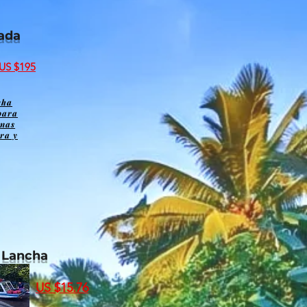
ada
US $195
cha
para
onas
ora y
 Lancha
US $15.76