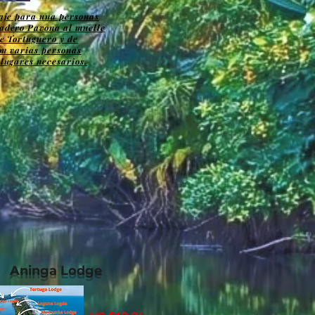
aje para una personas
adero Pavona al muelle
e Tortuguero y de
son varias personas
lugares necesarios.
Aninga Lodge