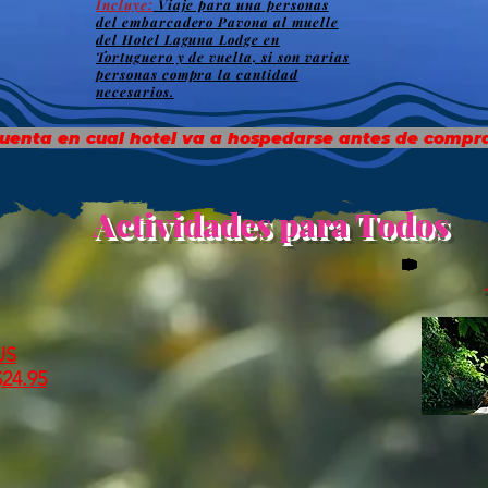
Incluye:
Viaje para una personas
del embarcadero Pavona al muelle
del Hotel Laguna Lodge en
Tortuguero y de vuelta, si son varias
personas compra la cantidad
necesarios.
uenta en cual hotel va a hospedarse antes de comprar
Actividades para Todos
US
$24.95