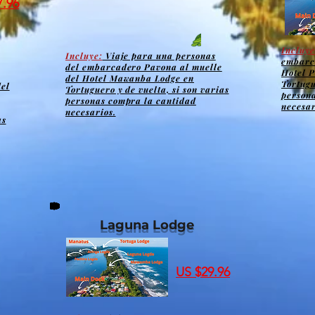
7.96
Incluye
Incluye:
Viaje para una personas
embarc
del embarcadero Pavona al muelle
Hotel P
del Hotel Mawanba Lodge en
Tortugu
el
Tortuguero y de vuelta, si son varias
person
personas compra la cantidad
necesar
necesarios.
as
Laguna Lodge
US $29.96