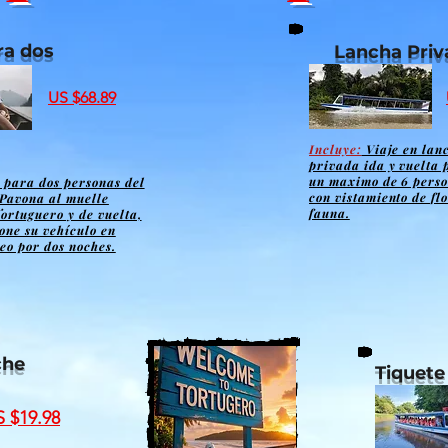
ra dos
Lancha Priv
US $68.89
Incluye:
Viaje en lan
privada ida y vuelta 
un maximo de 6 pers
 para dos personas del
con vistamiento de fl
Pavona al muelle
fauna.
Tortuguero y de vuelta,
one su vehículo en
eo por dos noches.
che
Tiquete
S $19.98