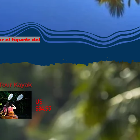
 el tiquete del
Tour Kayak
US
$34.95