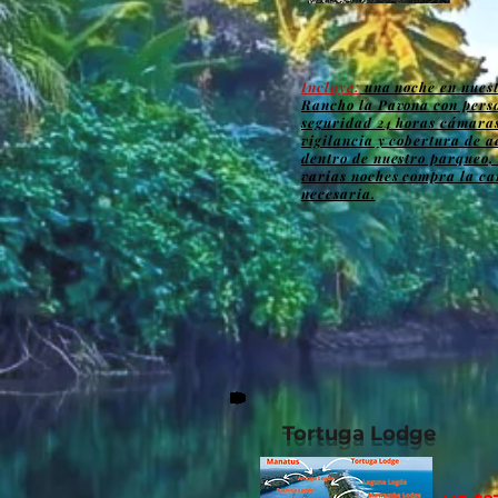
Incluye:
una noche en nues
Rancho la Pavona con pers
seguridad 24 horas cámara
vigilancia y cobertura de a
dentro de nuestro parqueo, 
varias noches compra la ca
necesaria.
Tortuga Lodge