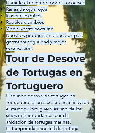
Durante el recorrido podrás observar:
Ranas de ojos rojos
Insectos exóticos
Reptiles y anfibios
Vida silvestre nocturna
Nuestros grupos son reducidos para
garantizar seguridad y mejor
observación.
Tour de Desove
de Tortugas en
Tortuguero
El tour de desove de tortugas en
Tortuguero es una experiencia única en
el mundo. Tortuguero es uno de los
sitios más importantes para la
anidación de tortugas marinas.
La temporada principal de tortuga