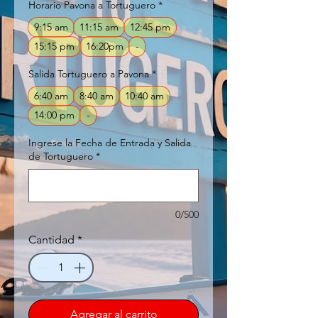
Horario Pavona a Tortuguero
*
9:15 am
11:15 am
12:45 pm
15:15 pm
16:20pm
-
Salida Tortuguero a Pavona
*
6:40 am
8:40 am
10:40 am
14:00 pm
-
Ingrese la Fecha de Entrada y Salida
de Tortuguero
*
0/500
Cantidad
*
Agregar al carrito