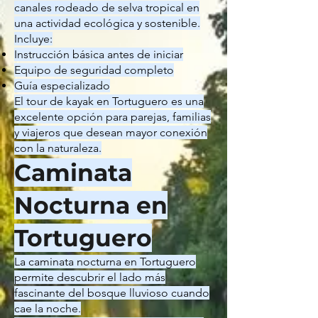
canales rodeado de selva tropical en
una actividad ecológica y sostenible.
Incluye:
Instrucción básica antes de iniciar
Equipo de seguridad completo
Guía especializado
El tour de kayak en Tortuguero es una
excelente opción para parejas, familias
y viajeros que desean mayor conexión
con la naturaleza.
Caminata
Nocturna en
Tortuguero
La caminata nocturna en Tortuguero
permite descubrir el lado más
fascinante del bosque lluvioso cuando
cae la noche.