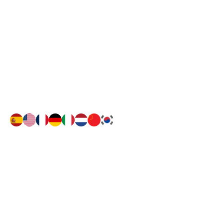
FERSA
Contacto
Contactenos:
+506 7191-6059
WhatsApp: +506
7191-6059
Sinpemovil:
8688-9374
Síguenos
Buscanos en Facebook como
Fersa Tortuguero o click aqui
Buscanos en TikTok
como FersaTortuguero o click aqui