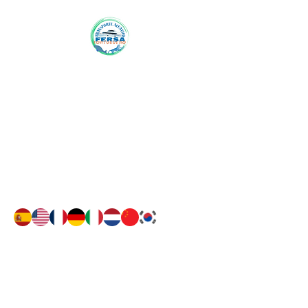
viaja a Tortuguero con
FERSA
Contacto
Contactenos:
+506 7191-6059
WhatsApp: +506
7191-6059
Sinpemovil:
8688-9374
Síguenos
Buscanos en Facebook como
Fersa Tortuguero o click aqui