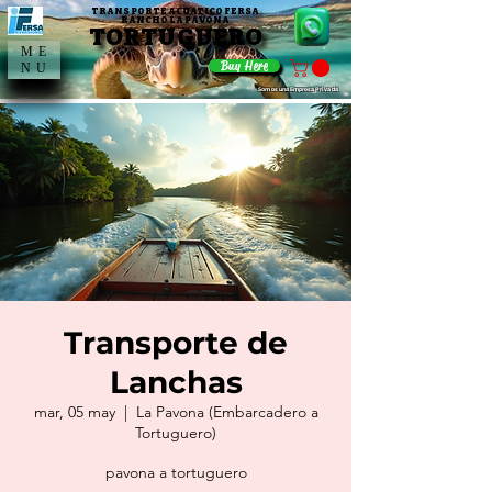
TRANSPORTE ACUATICO FERSA
TRANSPORTE ACUATICO FERSA
RANCHO LA PAVONA
RANCHO LA PAVONA
TORTUGUERO
TORTUGUERO
ME
Buy Here
NU
Somos una Empresa Privada
Transporte de
Lanchas
mar, 05 may
  |  
La Pavona (Embarcadero a
Tortuguero)
pavona a tortuguero