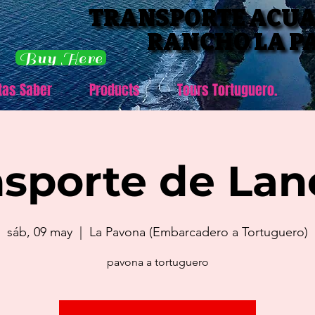
TRANSPORTE ACUA
TRANSPORTE ACUA
RANCHO LA P
RANCHO LA P
Buy Here
tas Saber
Products
Tours Tortuguero.
nsporte de Lan
sáb, 09 may
  |  
La Pavona (Embarcadero a Tortuguero)
pavona a tortuguero