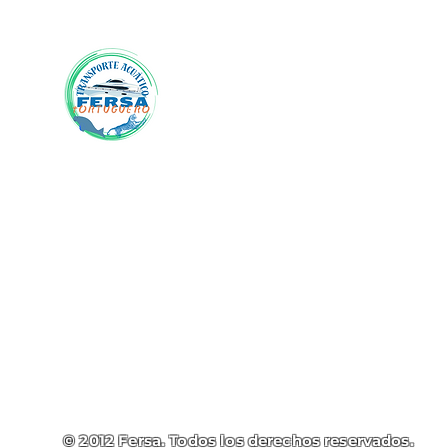
Contacto
Contactenos: +506 7191-6059
viaja a
Tortuguero
WhatsApp: +506
7191-6059
con FERSA
Sinpemovil:
8688-9374
© 2012
Fersa
. Todos los derechos reservados.