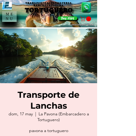
TRANSPORTE ACUATICO FERSA
TRANSPORTE ACUATICO FERSA
RANCHO LA PAVONA
RANCHO LA PAVONA
TORTUGUERO
TORTUGUERO
ME
Buy Here
NU
Somos una Empresa Privada
Transporte de
Lanchas
dom, 17 may
  |  
La Pavona (Embarcadero a
Tortuguero)
pavona a tortuguero