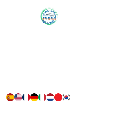
viaja a Tortuguero con
FERSA
Contacto
Contactenos:
+506 7191-6059
WhatsApp: +506
7191-6059
Sinpemovil:
8688-9374
Síguenos
Buscanos en Facebook como
Fersa Tortuguero o click aqui